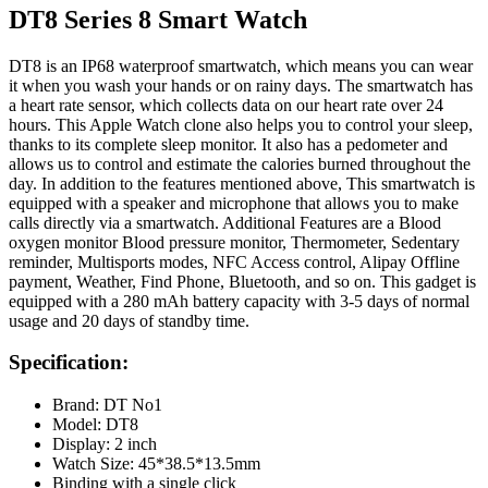
DT8 Series 8 Smart Watch
DT8 is an IP68 waterproof smartwatch, which means you can wear
it when you wash your hands or on rainy days. The smartwatch has
a heart rate sensor, which collects data on our heart rate over 24
hours. This Apple Watch clone also helps you to control your sleep,
thanks to its complete sleep monitor. It also has a pedometer and
allows us to control and estimate the calories burned throughout the
day. In addition to the features mentioned above, This smartwatch is
equipped with a speaker and microphone that allows you to make
calls directly via a smartwatch. Additional Features are a Blood
oxygen monitor Blood pressure monitor, Thermometer, Sedentary
reminder, Multisports modes, NFC Access control, Alipay Offline
payment, Weather, Find Phone, Bluetooth, and so on. This gadget is
equipped with a 280 mAh battery capacity with 3-5 days of normal
usage and 20 days of standby time.
Specification:
Brand: DT No1
Model: DT8
Display: 2 inch
Watch Size: 45*38.5*13.5mm
Binding with a single click