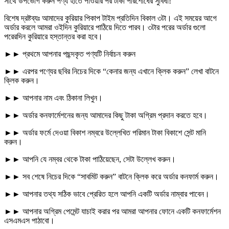
সাথে উপভোগ করুন পণ্য হাতে পাওয়ার পর টাকা পরিশোধের সুবিধা!
বিশেষ দ্রষ্টব্যঃ আমাদের কুরিয়ার পিকাপ টাইম প্রতিদিন বিকাল ৩টা। এই সময়ের আগে
অর্ডার করলে আমরা ওইদিন কুরিয়ারে পাঠিয়ে দিতে পারব। ৩টার পরের অর্ডার গুলো
পরেরদিন কুরিয়ারে হস্তান্তর করা হবে।
►► প্রথমে আপনার পছন্দকৃত পণ্যটি নির্বাচন করুন
►► এরপর পণ্যের ছবির নিচের দিকে “কেনার জন্য এখানে ক্লিক করুন” লেখা বাটনে
ক্লিক করুন।
►► আপনার নাম এবং ঠিকানা লিখুন।
►► অর্ডার কনফার্মেশনের জন্য আমাদের কিছু টাকা অগ্রিম প্রদান করতে হবে।
►► অর্ডার ফর্মে দেওয়া বিকাশ নম্বরে উল্লেখিত পরিমান টাকা বিকাশে সেন্ট মানি
করুন।
►► আপনি যে নম্বর থেকে টাকা পাঠিয়েছেন, সেটা উল্লেখ করুন।
►► সব শেষে নিচের দিকে “সাবমিট করুন” বাটনে ক্লিক করে অর্ডার কনফার্ম করুন।
►► আপনার তথ্য সঠিক ভাবে প্রেরিত হলে আপনি একটি অর্ডার নাম্বার পাবেন।
►► আপনার অগ্রিম পেমেন্ট যাচাই করার পর আমরা আপনার ফোনে একটি কনফার্মেশন
এসএমএস পাঠাবো।