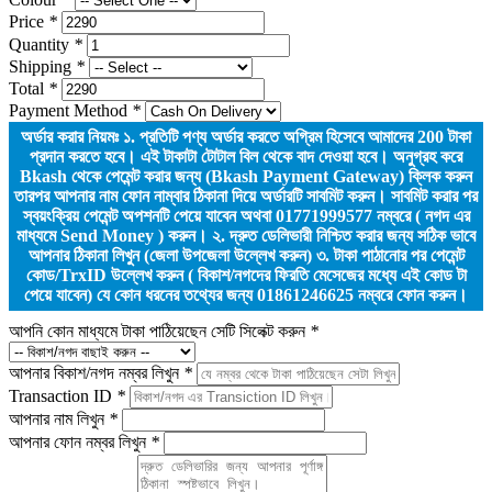
Price
*
Quantity
*
Shipping
*
Total
*
Payment Method
*
অর্ডার করার নিয়মঃ ১. প্রতিটি পণ্য অর্ডার করতে অগ্রিম হিসেবে আমাদের
200
টাকা
প্রদান করতে হবে। এই টাকাটা টোটাল বিল থেকে বাদ দেওয়া হবে। অনুগ্রহ করে
Bkash থেকে পেমেন্ট করার জন্য (Bkash Payment Gateway) ক্লিক করুন
তারপর আপনার নাম ফোন নাম্বার ঠিকানা দিয়ে অর্ডারটি সাবমিট করুন। সাবমিট করার পর
স্বয়ংক্রিয় পেমেন্ট অপশনটি পেয়ে যাবেন অথবা 01771999577 নম্বরে ( নগদ এর
মাধ্যমে Send Money ) করুন। ২. দ্রুত ডেলিভারী নিশ্চিত করার জন্য সঠিক ভাবে
আপনার ঠিকানা লিখুন (জেলা উপজেলা উল্লেখ করুন) ৩. টাকা পাঠানোর পর পেমেন্ট
কোড/TrxID উল্লেখ করুন ( বিকাশ/নগদের ফিরতি মেসেজের মধ্যে এই কোড টা
পেয়ে যাবেন) যে কোন ধরনের তথ্যের জন্য 01861246625 নম্বরে ফোন করুন।
আপনি কোন মাধ্যমে টাকা পাঠিয়েছেন সেটি সিলেক্ট করুন
*
আপনার বিকাশ/নগদ নম্বর লিখুন
*
Transaction ID
*
আপনার নাম লিখুন
*
আপনার ফোন নম্বর লিখুন
*