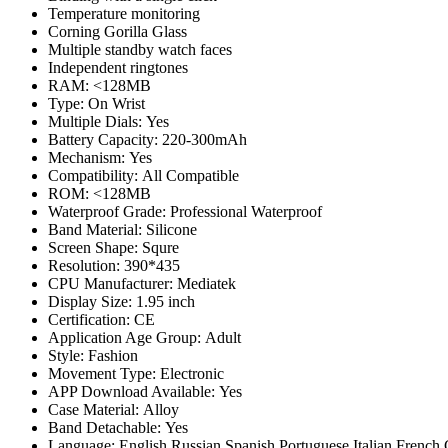
Temperature monitoring
Corning Gorilla Glass
Multiple standby watch faces
Independent ringtones
RAM: <128MB
Type: On Wrist
Multiple Dials: Yes
Battery Capacity: 220-300mAh
Mechanism: Yes
Compatibility: All Compatible
ROM: <128MB
Waterproof Grade: Professional Waterproof
Band Material: Silicone
Screen Shape: Squre
Resolution: 390*435
CPU Manufacturer: Mediatek
Display Size: 1.95 inch
Certification: CE
Application Age Group: Adult
Style: Fashion
Movement Type: Electronic
APP Download Available: Yes
Case Material: Alloy
Band Detachable: Yes
Language: English,Russian,Spanish,Portuguese,Italian,French