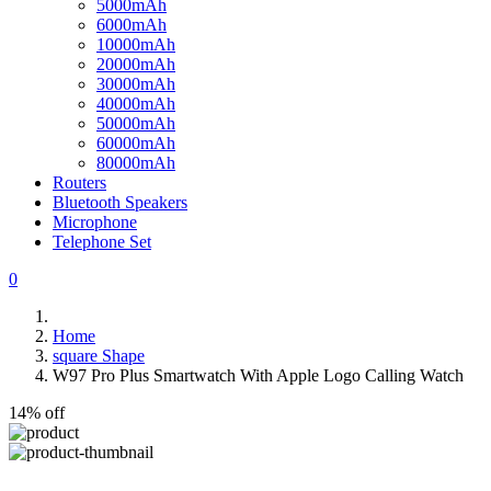
5000mAh
6000mAh
10000mAh
20000mAh
30000mAh
40000mAh
50000mAh
60000mAh
80000mAh
Routers
Bluetooth Speakers
Microphone
Telephone Set
0
Home
square Shape
W97 Pro Plus Smartwatch With Apple Logo Calling Watch
14% off