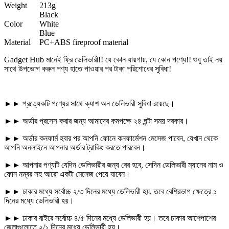
Weight
213g
Black
Color
White
Blue
Material
PC+ABS fireproof material
Gadget Hub মানেই ফ্রি ডেলিভারী!! যে কোন যায়গায়, যে কোন পণ্যে!! শুধু তাই নয়
সাথে উপভোগ করুন পণ্য হাতে পাওয়ার পর টাকা পরিশোধের সুবিধা!
►► প্রত্যেকটি পণ্যের সাথে ক্যাশ অন ডেলিভারী সুবিধা রয়েছে।
►► অর্ডার প্রসেস করার জন্য আমাদের কমপক্ষে ২৪ ঘন্টা সময় দরকার।
►► অর্ডার কনফার্ম হবার পর আপনি ফোনে কনফার্মেশন মেসেজ পাবেন, যেখান থেকে
আপনি অনলাইনে আপনার অর্ডার ট্রাকিং করতে পারবেন।
►► আপনার পণ্যটি যেদিন ডেলিভারীর জন্য বের হবে, সেদিন ডেলিভারী ম্যানের নাম ও
ফোন নম্বর সহ আরো একটা মেসেজ পেয়ে যাবেন।
►► ঢাকার মধ্যে সর্বোচ্চ ২/৩ দিনের মধ্যে ডেলিভারী হয়, তবে বেশিরভাগ ক্ষেত্রে ১
দিনের মধ্যে ডেলিভারী হয়।
►► ঢাকার বাইরে সর্বোচ্চ ৪/৫ দিনের মধ্যে ডেলিভারী হয়। তবে ঢাকার আশেপাশের
জেলাগুলোতে ২/১ দিনের মধ্যে ডেলিভারী হয়।