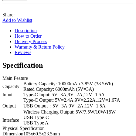
Share:
Add to Wishlist
Description
How to Order
Delivery Process
Warranty & Return Policy
Reviews
Specification
Main Feature
Battery Capacity: 10000mAh 3.85V (38.5Wh)
Capacity
Rated Capacity: 6000mAh (5V=3A)
Input
Type-C Input: 5V=3A,9V=2A,12V=1.5A
Type-C Output: 5V=2.4A,9V=2.22A,12V=1.67A
Output
USB Output：5V=3A,9V=2A,12V=1.5A
Wireless Charging Output: 5W/7.5W/10W/15W
USB Type-C
Interface
USB Type A
Physical Specification
Dimension
105x60.5x23.5mm