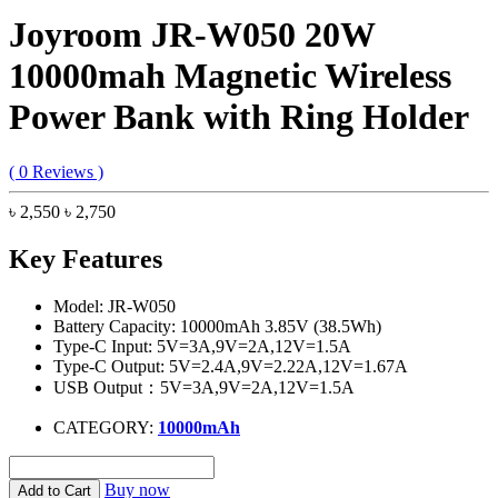
Joyroom JR-W050 20W
10000mah Magnetic Wireless
Power Bank with Ring Holder
( 0 Reviews )
৳ 2,550
৳ 2,750
Key Features
Model: JR-W050
Battery Capacity: 10000mAh 3.85V (38.5Wh)
Type-C Input: 5V=3A,9V=2A,12V=1.5A
Type-C Output: 5V=2.4A,9V=2.22A,12V=1.67A
USB Output：5V=3A,9V=2A,12V=1.5A
CATEGORY:
10000mAh
Buy now
Add to Cart