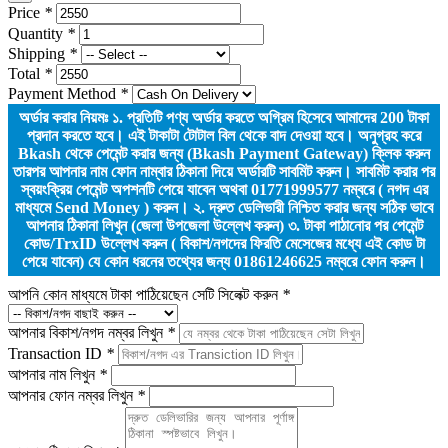
Price
*
Quantity
*
Shipping
*
Total
*
Payment Method
*
অর্ডার করার নিয়মঃ ১. প্রতিটি পণ্য অর্ডার করতে অগ্রিম হিসেবে আমাদের
200
টাকা
প্রদান করতে হবে। এই টাকাটা টোটাল বিল থেকে বাদ দেওয়া হবে। অনুগ্রহ করে
Bkash থেকে পেমেন্ট করার জন্য (Bkash Payment Gateway) ক্লিক করুন
তারপর আপনার নাম ফোন নাম্বার ঠিকানা দিয়ে অর্ডারটি সাবমিট করুন। সাবমিট করার পর
স্বয়ংক্রিয় পেমেন্ট অপশনটি পেয়ে যাবেন অথবা 01771999577 নম্বরে ( নগদ এর
মাধ্যমে Send Money ) করুন। ২. দ্রুত ডেলিভারী নিশ্চিত করার জন্য সঠিক ভাবে
আপনার ঠিকানা লিখুন (জেলা উপজেলা উল্লেখ করুন) ৩. টাকা পাঠানোর পর পেমেন্ট
কোড/TrxID উল্লেখ করুন ( বিকাশ/নগদের ফিরতি মেসেজের মধ্যে এই কোড টা
পেয়ে যাবেন) যে কোন ধরনের তথ্যের জন্য 01861246625 নম্বরে ফোন করুন।
আপনি কোন মাধ্যমে টাকা পাঠিয়েছেন সেটি সিলেক্ট করুন
*
আপনার বিকাশ/নগদ নম্বর লিখুন
*
Transaction ID
*
আপনার নাম লিখুন
*
আপনার ফোন নম্বর লিখুন
*