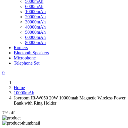
5000mAh
6000mAh
10000mAh
20000mAh
30000mAh
40000mAh
50000mAh
60000mAh
80000mAh
Routers
Bluetooth Speakers
Microphone
Telephone Set
0
Home
10000mAh
Joyroom JR-W050 20W 10000mah Magnetic Wireless Power
Bank with Ring Holder
7% off